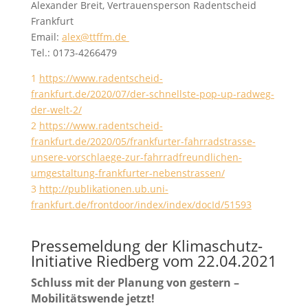
Alexander Breit, Vertrauensperson Radentscheid
Frankfurt
Email:
alex@ttffm.de
Tel.: 0173-4266479
1
https://www.radentscheid-
frankfurt.de/2020/07/der-schnellste-pop-up-radweg-
der-welt-2/
2
https://www.radentscheid-
frankfurt.de/2020/05/frankfurter-fahrradstrasse-
unsere-vorschlaege-zur-fahrradfreundlichen-
umgestaltung-frankfurter-nebenstrassen/
3
http://publikationen.ub.uni-
frankfurt.de/frontdoor/index/index/docId/51593
Pressemeldung der Klimaschutz-
Initiative Riedberg vom 22.04.2021
Schluss mit der Planung von gestern –
Mobilitätswende jetzt!