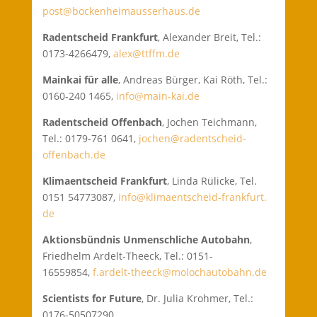
post@bockenheimausserhaus.de
Radentscheid Frankfurt
, Alexander Breit, Tel.:
0173-4266479,
alex@ttffm.de
Mainkai für alle
, Andreas Bürger, Kai Röth, Tel.:
0160-240 1465,
info@main-kai.de
Radentscheid Offenbach
, Jochen Teichmann,
Tel.: 0
179-761 0641,
jochen@radentscheid-
offenbach.de
Klimaentscheid Frankfurt
,
Linda Rülicke, Tel.
0151 54773087,
info@klimaentscheid-frankfurt.
de
Aktionsbündnis Unmenschliche Autobahn
,
Friedhelm Ardelt-Theeck, Tel.:
0151-
16559854,
f.ardelt-theeck@molochautobahn.de
Scientists for Future
, Dr. Julia Krohmer, Tel.:
0176-50507290,