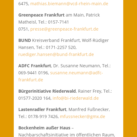
6475,
mathias.biemann@vcd-rhein-main.de
Greenpeace Frankfurt
am Main, Patrick
Matheisl, Tel.: 0157-7141
0751,
presse@greenpeace-frankfurt.de
BUND
Kreisverband Frankfurt, Wolf-Rüdiger
Hansen, Tel.: 0171-2257 520,
ruediger.hansen@bund-frankfurt.de
ADFC
Frankfurt
, Dr. Susanne Neumann, Tel.:
069-9441 0196,
susanne.neumann@adfc-
frankfurt.de
Bürgerinitiative Riederwald
, Rainer Frey, Tel.:
01577-2020 164,
info@bi-riederwald.de
Lastenradler Frankfurt
, Manfred Fußnecker,
Tel.: 0178-919 7426,
mfussnecker@gmx.de
Bockenheim außer Haus
–
Nachbarschaftsinitiative im öffentlichen Raum,