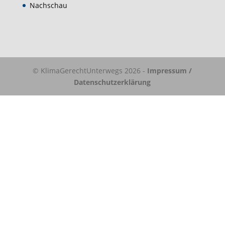
Nachschau
© KlimaGerechtUnterwegs 2026 -
Impressum /
Datenschutzerklärung