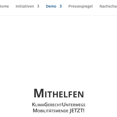
Home
Initiativen
Demo
Pressespiegel
Nachscha
Mithelfen
KlimaGerechtUnterwegs
Mobilitätswende JETZT!