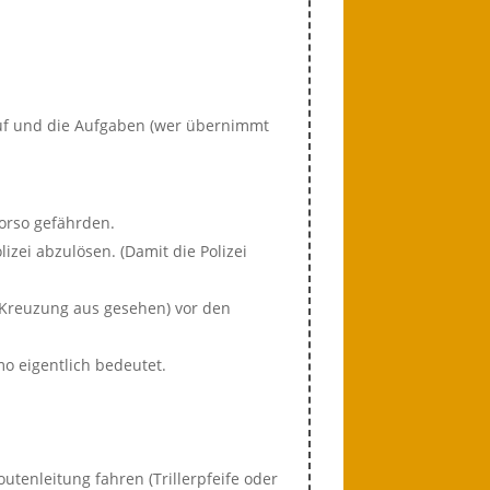
auf und die Aufgaben (wer übernimmt
Korso gefährden.
izei abzulösen. (Damit die Polizei
 Kreuzung aus gesehen) vor den
o eigentlich bedeutet.
utenleitung fahren (Trillerpfeife oder