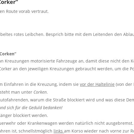
Corker“
en Route vorab vertraut.
beltes rotes Leibchen. Besprich bitte mit dem Leitenden den Abl
„Corken“
lt an Kreuzungen motorisierte Fahrzeuge an, damit diese nicht den 
e Corker an den jeweiligen Kreuzungen gebraucht werden, um die Pol
m Einfahren in die Kreuzung, indem sie
vor der Haltelinie
(von der
rsteht man unter
Corken
.
 Autofahrenden, warum die Straße blockiert wird und was diese Dem
und sich für die Geduld bedanken!
änger blockiert werden.
Feuerwehr oder Krankenwagen werden natürlich nicht ausgebremst.
hren ist, schnellstmöglich
links
am Korso wieder nach vorne zur Ro