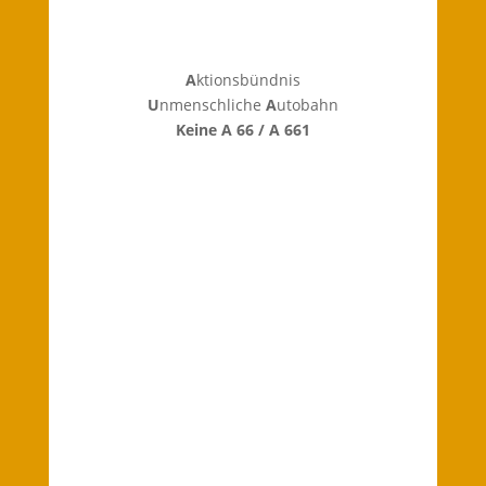
A
ktionsbündnis
U
nmenschliche
A
utobahn
Keine A 66 / A 661