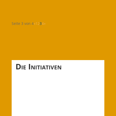
Umsetzung der verbleibenden...
Seite 3 von 4
«
1
2
3
4
»
Die Initiativen